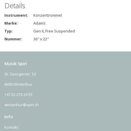
Details
Instrument:
Konzerttrommel
Marke:
Adams
Typ:
Gen II, Free Suspended
Nummer:
36" x 22"
Musik Spiri
St. Georgenstr. 52
8400 Winterthur
+41 52 213 24 55
winterthur@spiri.ch
Info
Kontakt