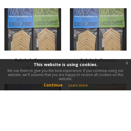
Rohrholz/Fassons
Rohrholz/Fassons
x
This website is using cookies.
CHF 35.00
CHF 35.00
We use them to give you the best experience. If you continue using our
website, we'll assume that you are happy to receive all cookies on this
website.
Continue
Learn more